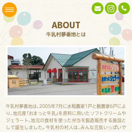
ABOUT
牛乳村夢番地とは
牛乳村夢番地は、2005年7月に水稲農家1戸と酪農家6戸によ
り、地元産「おまっと牛乳」を原料に用いたソフトクリームや
ジェラート、地元の食材を使った弁当を製造販売する施設と
して誕生しました。牛乳村の村人は、みんな元気いっぱいで