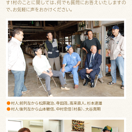
す！村のことに関しては、何でも質問にお答えいたしますの
で、お気軽に声をおかけください。
村人:前列左から松原龍治、寺田茂、高来直人、杉本達雄
村人:後列左から山本敏信、中村忠信（村長）、大谷真明